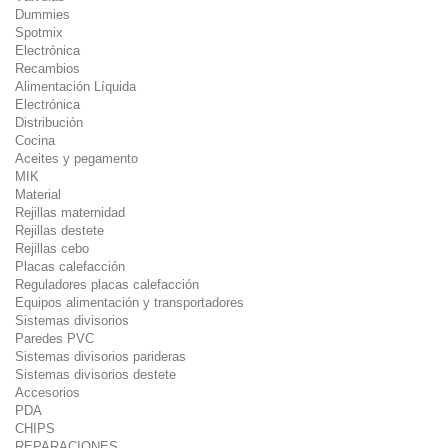
Dummies
Spotmix
Electrónica
Recambios
Alimentación Líquida
Electrónica
Distribución
Cocina
Aceites y pegamento
MIK
Material
Rejillas maternidad
Rejillas destete
Rejillas cebo
Placas calefacción
Reguladores placas calefacción
Equipos alimentación y transportadores
Sistemas divisorios
Paredes PVC
Sistemas divisorios parideras
Sistemas divisorios destete
Accesorios
PDA
CHIPS
REPARACIONES