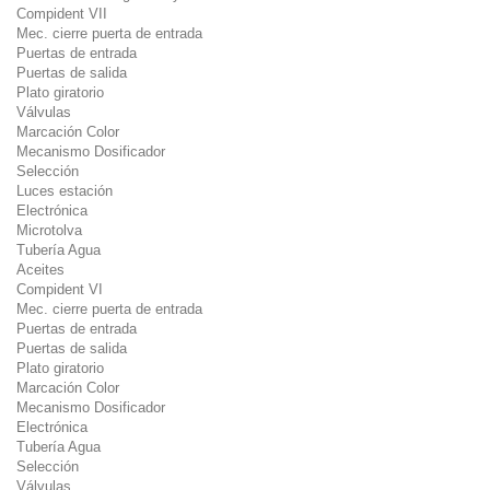
Compident VII
Mec. cierre puerta de entrada
Puertas de entrada
Puertas de salida
Plato giratorio
Válvulas
Marcación Color
Mecanismo Dosificador
Selección
Luces estación
Electrónica
Microtolva
Tubería Agua
Aceites
Compident VI
Mec. cierre puerta de entrada
Puertas de entrada
Puertas de salida
Plato giratorio
Marcación Color
Mecanismo Dosificador
Electrónica
Tubería Agua
Selección
Válvulas