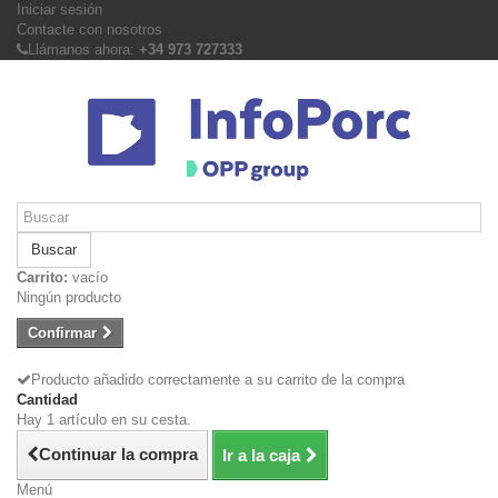
Iniciar sesión
Contacte con nosotros
Llámanos ahora:
+34 973 727333
Buscar
Carrito:
vacío
Ningún producto
Confirmar
Producto añadido correctamente a su carrito de la compra
Cantidad
Hay 1 artículo en su cesta.
Continuar la compra
Ir a la caja
Menú