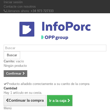
Iniciar sesión
Contacte con nosotros
Llámanos ahora:
+34 973 727333
Buscar
Carrito:
vacío
Ningún producto
Confirmar
Producto añadido correctamente a su carrito de la compra
Cantidad
Hay 1 artículo en su cesta.
Continuar la compra
Ir a la caja
Menú