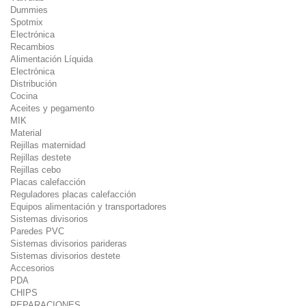
Dummies
Spotmix
Electrónica
Recambios
Alimentación Líquida
Electrónica
Distribución
Cocina
Aceites y pegamento
MIK
Material
Rejillas maternidad
Rejillas destete
Rejillas cebo
Placas calefacción
Reguladores placas calefacción
Equipos alimentación y transportadores
Sistemas divisorios
Paredes PVC
Sistemas divisorios parideras
Sistemas divisorios destete
Accesorios
PDA
CHIPS
REPARACIONES