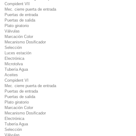
Compident VII
Mec. cierre puerta de entrada
Puertas de entrada
Puertas de salida
Plato giratorio
Válvulas
Marcación Color
Mecanismo Dosificador
Selección
Luces estación
Electrónica
Microtolva
Tubería Agua
Aceites
Compident VI
Mec. cierre puerta de entrada
Puertas de entrada
Puertas de salida
Plato giratorio
Marcación Color
Mecanismo Dosificador
Electrónica
Tubería Agua
Selección
Válvulas