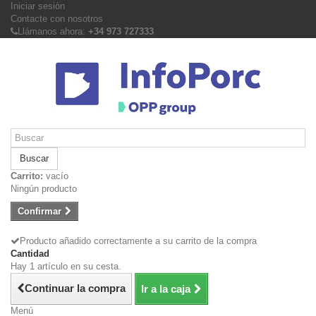
Iniciar sesión
Contacte con nosotros
Llámanos ahora:
+34 973 727333
Buscar
Carrito:
vacío
Ningún producto
Confirmar
Producto añadido correctamente a su carrito de la compra
Cantidad
Hay 1 artículo en su cesta.
Continuar la compra
Ir a la caja
Menú