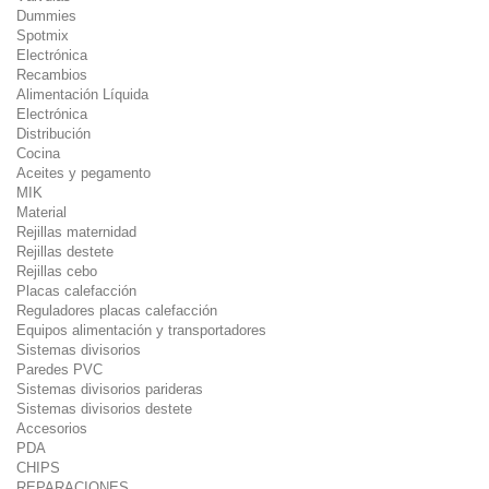
Dummies
Spotmix
Electrónica
Recambios
Alimentación Líquida
Electrónica
Distribución
Cocina
Aceites y pegamento
MIK
Material
Rejillas maternidad
Rejillas destete
Rejillas cebo
Placas calefacción
Reguladores placas calefacción
Equipos alimentación y transportadores
Sistemas divisorios
Paredes PVC
Sistemas divisorios parideras
Sistemas divisorios destete
Accesorios
PDA
CHIPS
REPARACIONES