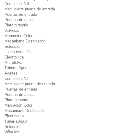
Compident VII
Mec. cierre puerta de entrada
Puertas de entrada
Puertas de salida
Plato giratorio
Válvulas
Marcación Color
Mecanismo Dosificador
Selección
Luces estación
Electrónica
Microtolva
Tubería Agua
Aceites
Compident VI
Mec. cierre puerta de entrada
Puertas de entrada
Puertas de salida
Plato giratorio
Marcación Color
Mecanismo Dosificador
Electrónica
Tubería Agua
Selección
Válvulas