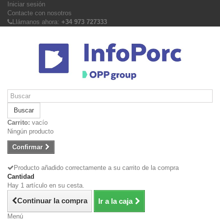
Iniciar sesión
Contacte con nosotros
Llámanos ahora:
+34 973 727333
Buscar
Carrito:
vacío
Ningún producto
Confirmar
Producto añadido correctamente a su carrito de la compra
Cantidad
Hay 1 artículo en su cesta.
Continuar la compra
Ir a la caja
Menú