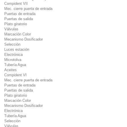
Compident VII
Mec. cierre puerta de entrada
Puertas de entrada
Puertas de salida
Plato giratorio
Válvulas
Marcación Color
Mecanismo Dosificador
Selección
Luces estación
Electrónica
Microtolva
Tubería Agua
Aceites
Compident VI
Mec. cierre puerta de entrada
Puertas de entrada
Puertas de salida
Plato giratorio
Marcación Color
Mecanismo Dosificador
Electrónica
Tubería Agua
Selección
Válvulas