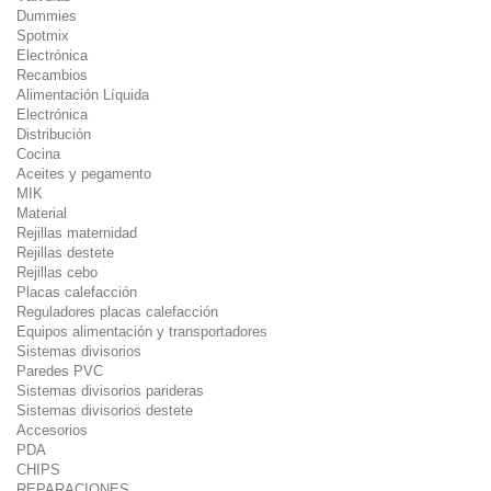
Dummies
Spotmix
Electrónica
Recambios
Alimentación Líquida
Electrónica
Distribución
Cocina
Aceites y pegamento
MIK
Material
Rejillas maternidad
Rejillas destete
Rejillas cebo
Placas calefacción
Reguladores placas calefacción
Equipos alimentación y transportadores
Sistemas divisorios
Paredes PVC
Sistemas divisorios parideras
Sistemas divisorios destete
Accesorios
PDA
CHIPS
REPARACIONES