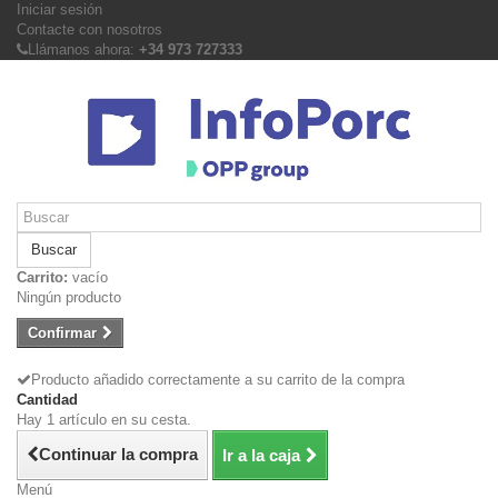
Iniciar sesión
Contacte con nosotros
Llámanos ahora:
+34 973 727333
Buscar
Carrito:
vacío
Ningún producto
Confirmar
Producto añadido correctamente a su carrito de la compra
Cantidad
Hay 1 artículo en su cesta.
Continuar la compra
Ir a la caja
Menú