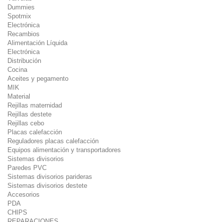
Dummies
Spotmix
Electrónica
Recambios
Alimentación Líquida
Electrónica
Distribución
Cocina
Aceites y pegamento
MIK
Material
Rejillas maternidad
Rejillas destete
Rejillas cebo
Placas calefacción
Reguladores placas calefacción
Equipos alimentación y transportadores
Sistemas divisorios
Paredes PVC
Sistemas divisorios parideras
Sistemas divisorios destete
Accesorios
PDA
CHIPS
REPARACIONES