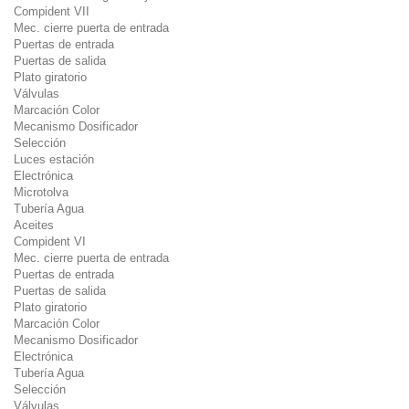
Compident VII
Mec. cierre puerta de entrada
Puertas de entrada
Puertas de salida
Plato giratorio
Válvulas
Marcación Color
Mecanismo Dosificador
Selección
Luces estación
Electrónica
Microtolva
Tubería Agua
Aceites
Compident VI
Mec. cierre puerta de entrada
Puertas de entrada
Puertas de salida
Plato giratorio
Marcación Color
Mecanismo Dosificador
Electrónica
Tubería Agua
Selección
Válvulas