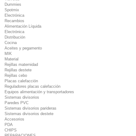
Dummies
Spotmix
Electrónica
Recambios
Alimentación Líquida
Electrónica
Distribución
Cocina
Aceites y pegamento
MIK
Material
Rejillas maternidad
Rejillas destete
Rejillas cebo
Placas calefacción
Reguladores placas calefacción
Equipos alimentación y transportadores
Sistemas divisorios
Paredes PVC
Sistemas divisorios parideras
Sistemas divisorios destete
Accesorios
PDA
CHIPS
REPARACIONES