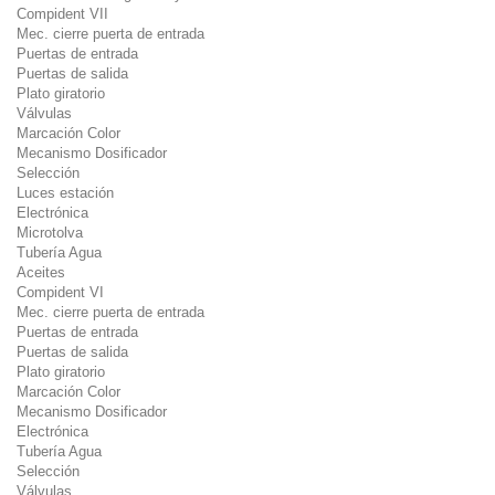
Compident VII
Mec. cierre puerta de entrada
Puertas de entrada
Puertas de salida
Plato giratorio
Válvulas
Marcación Color
Mecanismo Dosificador
Selección
Luces estación
Electrónica
Microtolva
Tubería Agua
Aceites
Compident VI
Mec. cierre puerta de entrada
Puertas de entrada
Puertas de salida
Plato giratorio
Marcación Color
Mecanismo Dosificador
Electrónica
Tubería Agua
Selección
Válvulas