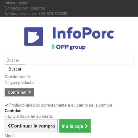
Iniciar sesión
Contacte con nosotros
Llámanos ahora:
+34 973 727333
Buscar
Carrito:
vacío
Ningún producto
Confirmar
Producto añadido correctamente a su carrito de la compra
Cantidad
Hay 1 artículo en su cesta.
Continuar la compra
Ir a la caja
Menú