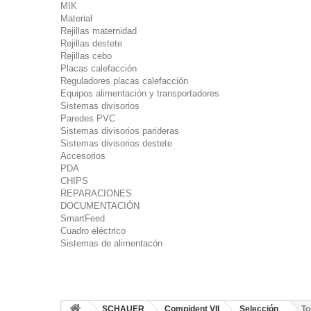
MIK
Material
Rejillas maternidad
Rejillas destete
Rejillas cebo
Placas calefacción
Reguladores placas calefacción
Equipos alimentación y transportadores
Sistemas divisorios
Paredes PVC
Sistemas divisorios parideras
Sistemas divisorios destete
Accesorios
PDA
CHIPS
REPARACIONES
DOCUMENTACIÓN
SmartFeed
Cuadro eléctrico
Sistemas de alimentacón
SCHAUER
Compident VII
Selección
To