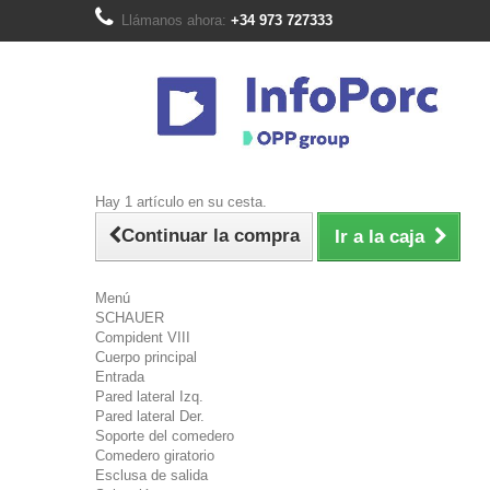
Llámanos ahora:
+34 973 727333
Hay 1 artículo en su cesta.
Continuar la compra
Ir a la caja
Menú
SCHAUER
Compident VIII
Cuerpo principal
Entrada
Pared lateral Izq.
Pared lateral Der.
Soporte del comedero
Comedero giratorio
Esclusa de salida