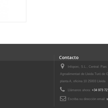
Contacto
Infoporc, S.L., Central: Parc 
Agroalimentari de Lleida Turó de G
planta A, oficina 10 25003 Lleida
Llámanos ahora:
+34 973 72
Escriba su dirección email: