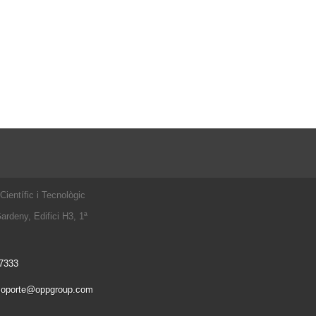
Científic i Tecnològic
ardeny, Edifici H3, 1ª
7333
soporte@oppgroup.com