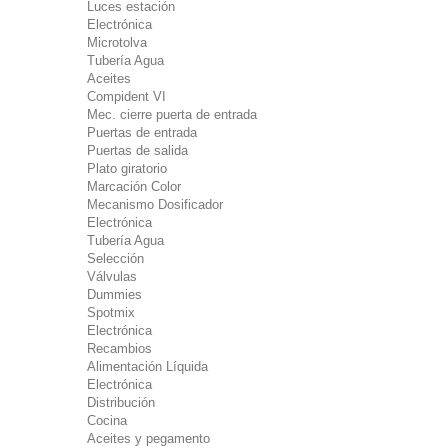
Luces estación
Electrónica
Microtolva
Tubería Agua
Aceites
Compident VI
Mec. cierre puerta de entrada
Puertas de entrada
Puertas de salida
Plato giratorio
Marcación Color
Mecanismo Dosificador
Electrónica
Tubería Agua
Selección
Válvulas
Dummies
Spotmix
Electrónica
Recambios
Alimentación Líquida
Electrónica
Distribución
Cocina
Aceites y pegamento