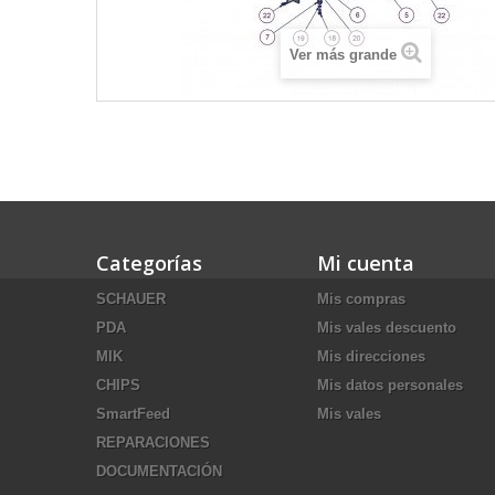
Ver más grande
Categorías
Mi cuenta
SCHAUER
Mis compras
PDA
Mis vales descuento
MIK
Mis direcciones
CHIPS
Mis datos personales
SmartFeed
Mis vales
REPARACIONES
DOCUMENTACIÓN