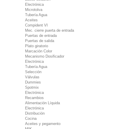
Electrónica
Microtolva
Tubería Agua
Aceites
Compident VI
Mec. cierre puerta de entrada
Puertas de entrada
Puertas de salida
Plato giratorio
Marcación Color
Mecanismo Dosificador
Electrónica
Tubería Agua
Selección
Válvulas
Dummies
Spotmix
Electrónica
Recambios
Alimentación Líquida
Electrónica
Distribución
Cocina
Aceites y pegamento
MIK