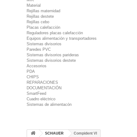
Material
Rejillas maternidad
Rejillas destete
Rejillas cebo
Placas calefacción
Reguladores placas calefacción
Equipos alimentación y transportadores
Sistemas divisorios
Paredes PVC
Sistemas divisorios parideras
Sistemas divisorios destete
Accesorios
PDA
CHIPS
REPARACIONES
DOCUMENTACIÓN
SmartFeed
Cuadro eléctrico
Sistemas de alimentacón
SCHAUER
Compident VI