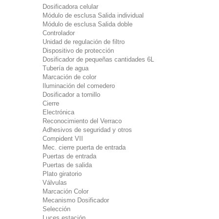
Dosificadora celular
Módulo de esclusa Salida individual
Módulo de esclusa Salida doble
Controlador
Unidad de regulación de filtro
Dispositivo de protección
Dosificador de pequeñas cantidades 6L
Tubería de agua
Marcación de color
Iluminación del comedero
Dosificador a tornillo
Cierre
Electrónica
Reconocimiento del Verraco
Adhesivos de seguridad y otros
Compident VII
Mec. cierre puerta de entrada
Puertas de entrada
Puertas de salida
Plato giratorio
Válvulas
Marcación Color
Mecanismo Dosificador
Selección
Luces estación