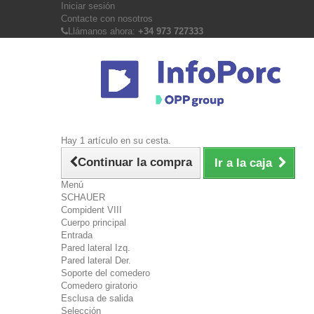
Iniciar sesión
Contacte con nosotros
Llámanos ahora:
+34 973 727333
Hay 1 artículo en su cesta.
Continuar la compra
Ir a la caja
Menú
SCHAUER
Compident VIII
Cuerpo principal
Entrada
Pared lateral Izq.
Pared lateral Der.
Soporte del comedero
Comedero giratorio
Esclusa de salida
Selección