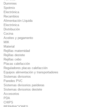
Dummies
Spotmix
Electrónica
Recambios
Alimentación Líquida
Electrónica
Distribución
Cocina
Aceites y pegamento
MIK
Material
Rejillas maternidad
Rejillas destete
Rejillas cebo
Placas calefacción
Reguladores placas calefacción
Equipos alimentación y transportadores
Sistemas divisorios
Paredes PVC
Sistemas divisorios parideras
Sistemas divisorios destete
Accesorios
PDA
CHIPS
REPARACIONES