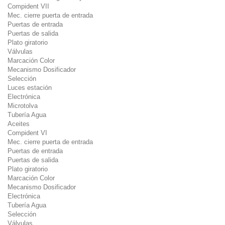
Compident VII
Mec. cierre puerta de entrada
Puertas de entrada
Puertas de salida
Plato giratorio
Válvulas
Marcación Color
Mecanismo Dosificador
Selección
Luces estación
Electrónica
Microtolva
Tubería Agua
Aceites
Compident VI
Mec. cierre puerta de entrada
Puertas de entrada
Puertas de salida
Plato giratorio
Marcación Color
Mecanismo Dosificador
Electrónica
Tubería Agua
Selección
Válvulas