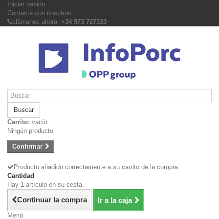
Iniciar sesión
Contacte con nosotros
Llámanos ahora:
+34 973 727333
Buscar
Carrito:
vacío
Ningún producto
Confirmar
Producto añadido correctamente a su carrito de la compra
Cantidad
Hay 1 artículo en su cesta.
Continuar la compra
Ir a la caja
Menú